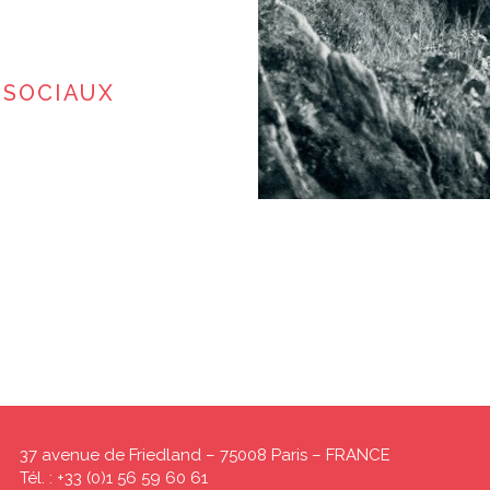
 SOCIAUX
37 avenue de Friedland – 75008 Paris – FRANCE
Tél. : +33 (0)1 56 59 60 61